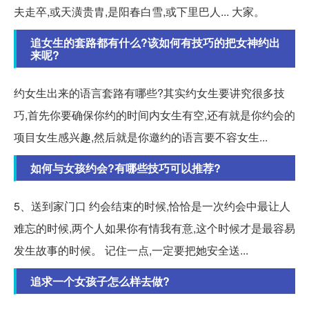
夫走卒,或天潢贵胄,是阳春白雪,或下里巴人... 大家。
追女生的套路都有什么?该如何有技巧的把女神约出
来呢?
约女生出来的语言套路有哪些?其实约女生要讲究很多技
巧,首先你要确保你约的时间内女生有空,还有就是你约会的
项目女生感兴趣,然后就是你邀约的语言要不容女生...
如何与女孩约会?有哪些技巧可以推荐?
5、送到家门口 约会结束的时候,恰恰是一次约会中最让人
难忘的时候,两个人如果你有情我有意,这个时候才是最容易
发生故事的时候。 记住一点,一定要把她安全送...
追求一个女孩子怎么样去做?