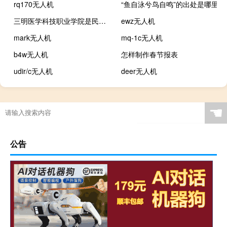
rq170无人机
“鱼自泳兮鸟自鸣”的出处是哪里
三明医学科技职业学院是民办还是公办
ewz无人机
mark无人机
mq-1c无人机
b4w无人机
怎样制作春节报表
udir/c无人机
deer无人机
☚
公告