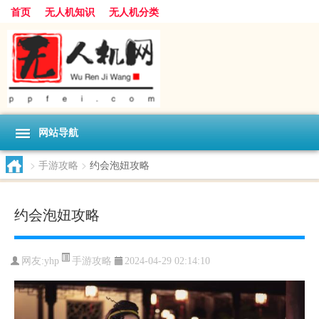
首页
无人机知识
无人机分类
网站导航
>
手游攻略
>
约会泡妞攻略
约会泡妞攻略
手游攻略
网友:
yhp
2024-04-29 02:14:10