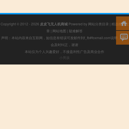
Copyright © 2012 - 2026
皮皮飞无人机商城
Powered by
网站分类目录
|
精选推荐文
章
|
网站地图
|
疑难解答
声明：本站内容来自互联网，如信息有错误可发邮件到f_fb#foxmail.com说明，我们
会及时纠正，谢谢
本站仅为个人兴趣爱好，不接盈利性广告及商业合作
小男孩