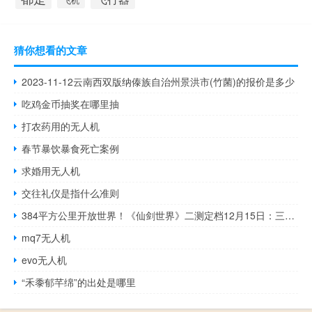
飞机
猜你想看的文章
2023-11-12云南西双版纳傣族自治州景洪市(竹菌)的报价是多少
吃鸡金币抽奖在哪里抽
打农药用的无人机
春节暴饮暴食死亡案例
求婚用无人机
交往礼仪是指什么准则
384平方公里开放世界！《仙剑世界》二测定档12月15日：三端互通
mq7无人机
evo无人机
“禾黍郁芊绵”的出处是哪里