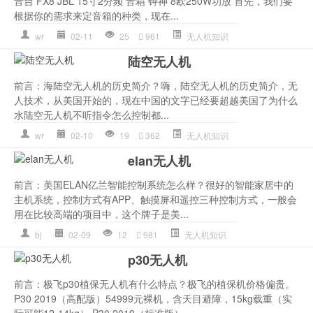
音台 FX8 JBL 15寸2分频 音箱 钟神 8欧250W功放 首先，我们要
根据你的需求来定音箱的种类，现在...
wr
02-11
25
961
无人机知识
陆空无人机
前言：海陆空无人机的历史简介？嗨，陆空无人机的历史简介，无
人技术，从美国开始的，现在中国的文字已经要超越美国了为什么
水陆空无人机不听指令怎么控制都...
wr
02-10
19
362
无人机知识
elan无人机
前言：美国ELAN亿兰智能控制系统怎么样？很好的智能家居中的
主机系统，控制方式有APP、触摸屏和遥控三种控制方式，一般会
用在比较高端的项目中，这个牌子是美...
bj
02-09
12
981
无人机知识
p30无人机
前言：极飞p30植保无人机有什么特点？极飞的植保机价格偏贵。
P30 2019（高配版）54999元裸机，含天目避障，15kg载重（实