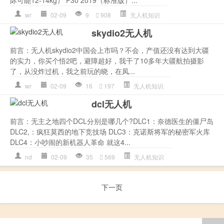
际可能12-14kg） P30 2019（标准版）...
wr
02-09
9
908
无人机知识
skydio2无人机
前言：无人机skydio2中国会上市吗？不会，产值还没有达到大疆
的实力，你买个悟2吧，避障超好，我干了10多年大疆航拍摄影
了，从没炸过机，我之前玩的晓，在凤...
wr
02-09
16
197
无人机知识
dcl无人机
前言：无主之地四个DCL分别是哪几个?DLC1：奈德医生的僵尸岛
DLC2,：疯狂莫西的地下竞技场 DLC3：克诺斯将军的秘密军火库
DLC4：小吵闹的新机器人革命 就这4...
nd
02-09
35
569
无人机知识
下一页