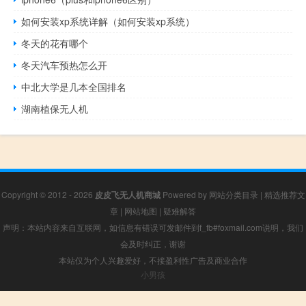
如何安装xp系统详解（如何安装xp系统）
冬天的花有哪个
冬天汽车预热怎么开
中北大学是几本全国排名
湖南植保无人机
Copyright © 2012 - 2026
皮皮飞无人机商城
Powered by
网站分类目录
|
精选推荐文
章
|
网站地图
|
疑难解答
声明：本站内容来自互联网，如信息有错误可发邮件到f_fb#foxmail.com说明，我们
会及时纠正，谢谢
本站仅为个人兴趣爱好，不接盈利性广告及商业合作
小男孩