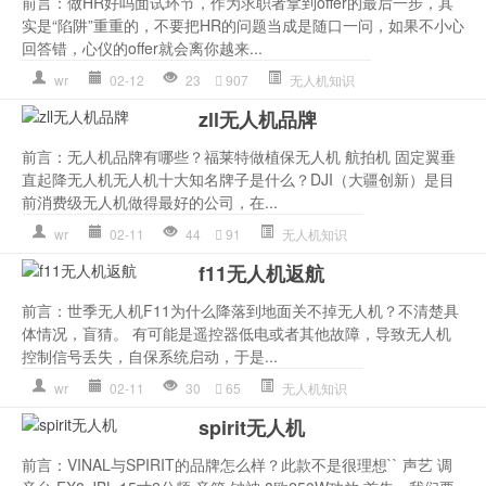
前言：做HR好吗面试环节，作为求职者拿到offer的最后一步，其
实是“陷阱”重重的，不要把HR的问题当成是随口一问，如果不小心
回答错，心仪的offer就会离你越来...
wr
02-12
23
907
无人机知识
zll无人机品牌
前言：无人机品牌有哪些？福莱特做植保无人机 航拍机 固定翼垂
直起降无人机无人机十大知名牌子是什么？DJI（大疆创新）是目
前消费级无人机做得最好的公司，在...
wr
02-11
44
91
无人机知识
f11无人机返航
前言：世季无人机F11为什么降落到地面关不掉无人机？不清楚具
体情况，盲猜。 有可能是遥控器低电或者其他故障，导致无人机
控制信号丢失，自保系统启动，于是...
wr
02-11
30
65
无人机知识
spirit无人机
前言：VINAL与SPIRIT的品牌怎么样？此款不是很理想`` 声艺 调