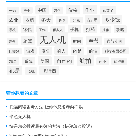
价格
作业
中国
元宵节
一台
专业
习俗
多少钱
品牌
冬天
农业
农药
冬季
北京
打药
宋代
手机
攻略
工作
操作
学校
很多人
无人机
春节
旋翼
时间
春节期间
新年
的人
的是
的话
疫情
游戏
科技有限公司
比较好
航拍
自己的
美国
系统
精灵
还不
遥控器
都是
飞行器
飞机
猜你想看的文章
托福阅读备考方法,让你休息备考两不误
彩色无人机
快递怎么投诉最有效的方法（快递怎么投诉）
iphone6（plus和iphone6区别）