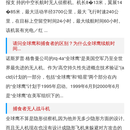
报支 持的中空长航时无人侦察机。机长8�13米，翼展14
�85米，最大活动半径3700公里，最大 飞行时速240公
里，在目标上空留空时间24小时，最大续航时间60小时。
该机装有光电／红 ...
请问全球鹰和捕食者的区别？为什么全球鹰续航时
间...
诺斯罗普·格鲁曼公司的rq-4a“全球鹰”是美国空军乃至全世
界最先进的无人机。作为“高空持久性先进概念技术验证”(a
ctd)计划的一部分，包括“全球鹰”和“暗星”两个部分在内
的“全球鹰”计划于1995年启动。1999年6月到2000年6月
是“全球鹰”在美军组织下的...
捕食者无人战斗机
全球鹰不算是隐形侦察机,因为他并无多少隐形方面的设计,
而且无人机现在也没有设计成隐形飞机来躲避对方攻击的