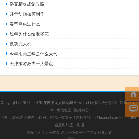
洛克精灵战记攻略
拜年动画如何制作
春节彝族过什么
过年买什么给老婆花
傲势无人机
今年湖南过年是什么天气
天津旅游必去十大景点
Copyright © 2012 - 2026
皮皮飞无人机商城
Powered by
网站分类目录
|
精选推荐文
章
|
网站地图
|
疑难解答
声明：本站内容来自互联网，如信息有错误可发邮件到f_fb#foxmail.com说明，我们
会及时纠正，谢谢
本站仅为个人兴趣爱好，不接盈利性广告及商业合作
小男孩