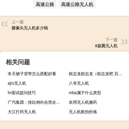
高速公路
高速公路无人机
上一篇
摄像头无人机多少钱
下一篇
8旋翼无人机
相关问题
冬天裙子背带怎么搭配好看
权志龙权志龙（权志龙吧 百度贴吧）
sjrc无人机
八爷无人机
hr面试提问技巧
mba属于什么类型
广汽集团：按比例向合营企业广汽汇理汽车金融有限公司增资
农用无人机撒药
大江打药无人机
无人机航拍价格