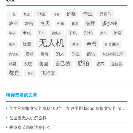
价格
作业
中国
元宵节
一台
专业
习俗
多少钱
品牌
冬天
农业
农药
冬季
北京
打药
宋代
手机
攻略
工作
操作
学校
很多人
无人机
春节
旋翼
时间
春节期间
新年
的人
的是
的话
疫情
游戏
科技有限公司
比较好
航拍
自己的
美国
系统
精灵
还不
遥控器
都是
飞行器
飞机
猜你想看的文章
吴学究智取文安县概括100字（复述吴用 ldquo 智取文安县 rdquo 50字左右）
创世嘉无人机怎么样
香港春节回家注意什么